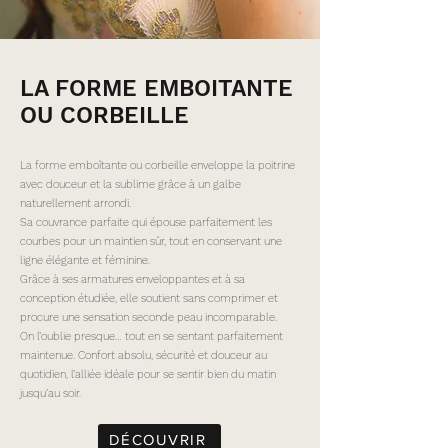
LA FORME EMBOITANTE
OU CORBEILLE
La forme emboîtante ou corbeille enveloppe la poitrine
avec douceur et la sublime grâce à un galbe
naturellement arrondi.
Sa couvrance parfaite qui épouse parfaitement les
courbes pour un maintien sûr, tout en conservant une
ligne élégante et féminine.
Grâce à ses armatures enveloppantes et à sa
conception étudiée, elle soutient sans comprimer et
procure une sensation seconde peau incomparable.
On l’oublie presque… tout en se sentant parfaitement
maintenue. Confort absolu, sécurité et douceur au
quotidien, l’alliée idéale pour se sentir bien du matin
jusqu’au soir.
DÉCOUVRIR