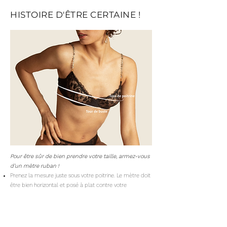
HISTOIRE D'ÊTRE CERTAINE !
Pour être sûr de bien prendre votre taille, armez-vous
d’un mètre ruban !
Prenez la mesure juste sous votre poitrine. Le mètre doit
être bien horizontal et posé à plat contre votre
peau.
Effectuez cette mesure sans soutien-gorge et
sans serrer, afin d’obtenir un résultat précis et
confortable.
Passez ensuite le mètre ruban autour de votre poitrine, à