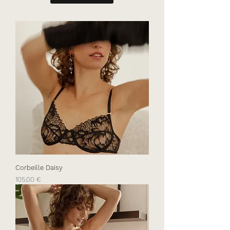
Corbeille Daisy
Prix
105,00 €