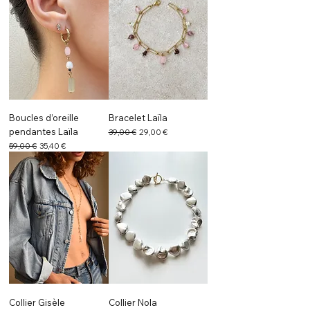
Boucles d’oreille
Bracelet Laïla
pendantes Laïla
Prix original
Prix promotionnel
39,00 €
29,00 €
Prix original
Prix promotionnel
59,00 €
35,40 €
Collier Gisèle
Collier Nola