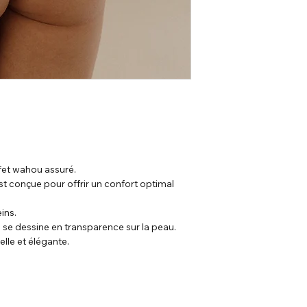
Microfibre italienne &
Les fournitures :
Élastiques espagnol
Fond de culotte franç
ffet wahou assuré.
est conçue pour offrir un confort optimal
ins.
i se dessine en transparence sur la peau.
elle et élégante.