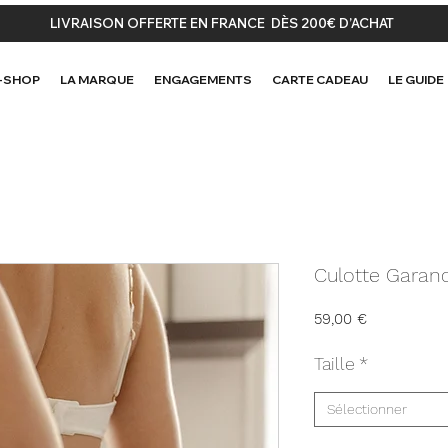
LIVRAISON OFFERTE EN FRANCE DÈS 200€ D’ACHAT
-SHOP
LA MARQUE
ENGAGEMENTS
CARTE CADEAU
LE GUIDE
Culotte Garan
Prix
59,00 €
Taille
*
Sélectionner