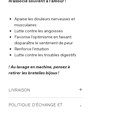
m'associe souvent à l'amour !
Apaise les douleurs nerveuses et
musculaires
Lutte contre les angoisses
Favorise l'optimisme en faisant
disparaître le sentiment de peur
Renforce l'intuition
Lutte contre les troubles digestifs
! Au lavage en machine, pensez à
retirer les bretelles bijoux !
LIVRAISON
Les frais de livraison en France
POLITIQUE D'ÉCHANGE ET
Métropolitaine sont de 5,25 euros et sont
REMBOURSEMENT
offerts à partir de 200 euros d'achats.
Livraison à domicile en Europe à 14,50
Vous disposez d’un délai de 15 jours
euros et gratuite à partir de 200 euros
CONSEILS ENTRETIEN
après réception de votre commande pour