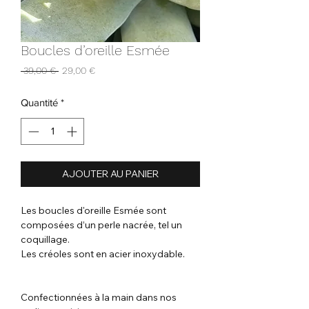
Boucles d’oreille Esmée
Prix
Prix
 39,00 € 
29,00 €
original
promotionnel
Quantité
*
AJOUTER AU PANIER
Les boucles d'oreille Esmée sont
composées d’un perle nacrée
, tel un
coquillage.
Les créoles sont en acier inoxydable.
Confectionnées à la main dans nos