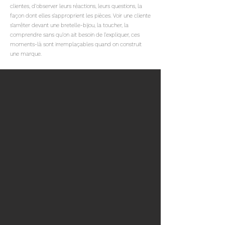
clientes, d’observer leurs réactions, leurs questions, la
façon dont elles s’approprient les pièces. Voir une cliente
s’arrêter devant une bretelle-bijou, la toucher, la
comprendre sans qu’on ait besoin de l’expliquer, ces
moments-là sont irremplaçables quand on construit
une marque.