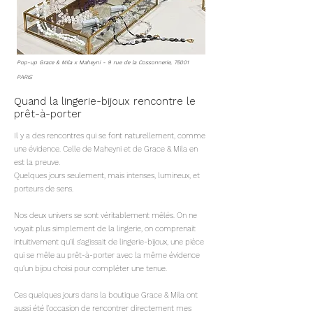
Pop-up Grace & Mila x Maheyni - 9 rue de la Cossonnerie, 75001
PARIS
Quand la lingerie-bijoux rencontre le
prêt-à-porter
Il y a des rencontres qui se font naturellement, comme
une évidence. Celle de Maheyni et de Grace & Mila en
est la preuve.
Quelques jours seulement, mais intenses, lumineux, et
porteurs de sens.
Nos deux univers se sont véritablement mêlés. On ne
voyait plus simplement de la lingerie, on comprenait
intuitivement qu’il s’agissait de lingerie-bijoux, une pièce
qui se mêle au prêt-à-porter avec la même évidence
qu’un bijou choisi pour compléter une tenue.
Ces quelques jours dans la boutique Grace & Mila ont
aussi été l’occasion de rencontrer directement mes