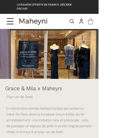
LIVRAISON OFFERTE EN FRANCE DÈS 200€
D’ACHAT
Grace & Mila x Maheyni
Pop-up de Noël
En décembre dernier, Maheyni posait ses valises au
cœur de Paris, dans la boutique Grace & Mila du 1er
arrondissement. Une invitation rare et précieuse : celle
de partager un espace de prêt-à-porter soigneusement
choisi, le temps d’un pop-up de Noël.